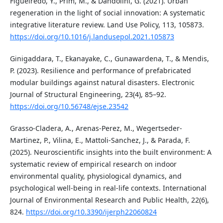
Figueiredo, Y., Prim, M., & Dandolini, G. (2021). Urban
regeneration in the light of social innovation: A systematic
integrative literature review. Land Use Policy, 113, 105873.
https://doi.org/10.1016/j.landusepol.2021.105873
Ginigaddara, T., Ekanayake, C., Gunawardena, T., & Mendis,
P. (2023). Resilience and performance of prefabricated
modular buildings against natural disasters. Electronic
Journal of Structural Engineering, 23(4), 85–92.
https://doi.org/10.56748/ejse.23542
Grasso-Cladera, A., Arenas-Perez, M., Wegertseder-
Martinez, P., Vilina, E., Mattoli-Sanchez, J., & Parada, F.
(2025). Neuroscientific insights into the built environment: A
systematic review of empirical research on indoor
environmental quality, physiological dynamics, and
psychological well-being in real-life contexts. International
Journal of Environmental Research and Public Health, 22(6),
824.
https://doi.org/10.3390/ijerph22060824