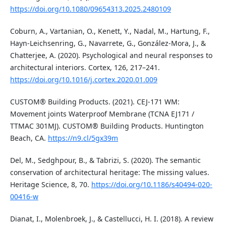
https://doi.org/10.1080/09654313.2025.2480109
Coburn, A., Vartanian, O., Kenett, Y., Nadal, M., Hartung, F.,
Hayn-Leichsenring, G., Navarrete, G., González-Mora, J., &
Chatterjee, A. (2020). Psychological and neural responses to
architectural interiors. Cortex, 126, 217–241.
https://doi.org/10.1016/j.cortex.2020.01.009
CUSTOM® Building Products. (2021). CEJ-171 WM:
Movement joints Waterproof Membrane (TCNA EJ171 /
TTMAC 301MJ). CUSTOM® Building Products. Huntington
Beach, CA.
https://n9.cl/5gx39m
Del, M., Sedghpour, B., & Tabrizi, S. (2020). The semantic
conservation of architectural heritage: The missing values.
Heritage Science, 8, 70.
https://doi.org/10.1186/s40494-020-
00416-w
Dianat, I., Molenbroek, J., & Castellucci, H. I. (2018). A review