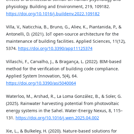
physiology. Building and Environment, 219, 109182.
https://doi.org/10.1016/j.buildenv.2022.109182
Villa, V., Naticchia, B., Bruno, G., Aliev, K., Piantanida, P., &
Antonelli, D. (2021). IoT open-source architecture for the
maintenance of building facilities. Applied Sciences, 11(12),
5374.
https://doi.org/10.3390/app11125374
Villaschi, F., Carvalho, J., & Bragança, L. (2022). BIM-based
method for the verification of building code compliance.
Applied System Innovation, 5(4), 64.
https://doi.org/10.3390/asi5040064
Waterloo, M., Arshad, R., La Loma González, B., & Soler, G.
(2025). Rainwater harvesting potential from photovoltaic
energy systems in the Sahel. Water-Energy Nexus, 8, 115–
131.
https://doi.org/10.1016/j.wen.2025.04.002
Xie, L., & Bulkeley, H. (2020). Nature-based solutions for