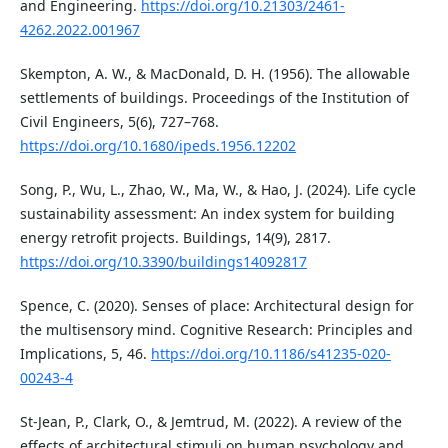
and Engineering.
https://doi.org/10.21303/2461-
4262.2022.001967
Skempton, A. W., & MacDonald, D. H. (1956). The allowable
settlements of buildings. Proceedings of the Institution of
Civil Engineers, 5(6), 727–768.
https://doi.org/10.1680/ipeds.1956.12202
Song, P., Wu, L., Zhao, W., Ma, W., & Hao, J. (2024). Life cycle
sustainability assessment: An index system for building
energy retrofit projects. Buildings, 14(9), 2817.
https://doi.org/10.3390/buildings14092817
Spence, C. (2020). Senses of place: Architectural design for
the multisensory mind. Cognitive Research: Principles and
Implications, 5, 46.
https://doi.org/10.1186/s41235-020-
00243-4
St-Jean, P., Clark, O., & Jemtrud, M. (2022). A review of the
effects of architectural stimuli on human psychology and