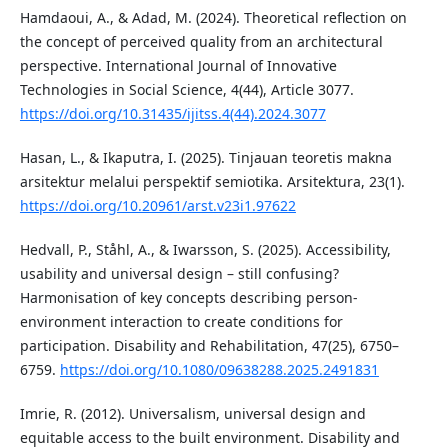
Hamdaoui, A., & Adad, M. (2024). Theoretical reflection on
the concept of perceived quality from an architectural
perspective. International Journal of Innovative
Technologies in Social Science, 4(44), Article 3077.
https://doi.org/10.31435/ijitss.4(44).2024.3077
Hasan, L., & Ikaputra, I. (2025). Tinjauan teoretis makna
arsitektur melalui perspektif semiotika. Arsitektura, 23(1).
https://doi.org/10.20961/arst.v23i1.97622
Hedvall, P., Ståhl, A., & Iwarsson, S. (2025). Accessibility,
usability and universal design – still confusing?
Harmonisation of key concepts describing person-
environment interaction to create conditions for
participation. Disability and Rehabilitation, 47(25), 6750–
6759.
https://doi.org/10.1080/09638288.2025.2491831
Imrie, R. (2012). Universalism, universal design and
equitable access to the built environment. Disability and