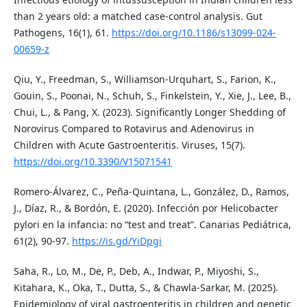
than 2 years old: a matched case-control analysis. Gut
Pathogens, 16(1), 61.
https://doi.org/10.1186/s13099-024-
00659-z
Qiu, Y., Freedman, S., Williamson-Urquhart, S., Farion, K.,
Gouin, S., Poonai, N., Schuh, S., Finkelstein, Y., Xie, J., Lee, B.,
Chui, L., & Pang, X. (2023). Significantly Longer Shedding of
Norovirus Compared to Rotavirus and Adenovirus in
Children with Acute Gastroenteritis. Viruses, 15(7).
https://doi.org/10.3390/V15071541
Romero-Álvarez, C., Peña-Quintana, L., González, D., Ramos,
J., Díaz, R., & Bordón, E. (2020). Infección por Helicobacter
pylori en la infancia: no “test and treat”. Canarias Pediátrica,
61(2), 90-97.
https://is.gd/YiDpgi
Saha, R., Lo, M., De, P., Deb, A., Indwar, P., Miyoshi, S.,
Kitahara, K., Oka, T., Dutta, S., & Chawla-Sarkar, M. (2025).
Epidemiology of viral gastroenteritis in children and genetic