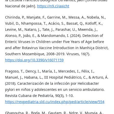
Nacional de Jaén].
https://n9.cl/axicht
Chirinda, P., Manjate, F., Garrine, M., Messa, A., Nobela, N.,
Vubil, D., Nhampossa, T., Acácio, S., Bassat, Q., Kotloff, K.,
Levine, M., Nataro, J., Tate, J., Parashar, U., Mwenda, J.,
Alonso, P., João, E., & Mandomando, I. (2024). Detection of
Enteric Viruses in Children under Five Years of Age before
and after Rotavirus Vaccine Introduction in Manhiça District,
Southern Mozambique, 2008–2019. Viruses, 16(7).
https://doi.org/10.3390/v16071159
Fragoso, T., Dency, I., María, I., Mercedes, I., Félix, I.,
Manuel, J., Habana, L., III Hospital Pediátrico, C., & Arturo, Á.
(2018). Caracterización de la infección por Helicobacter
pylori en niños y adolescentes en un servicio ambulatorio.
Revista Cubana de Pediatría, 90(3), 1-10.
https://revpediatria.sld.cu/index.php/ped/article/view/554
Ghapoutsa, R., Boda, M., Gautam, R., Ndze, V., Mugyia, A.,