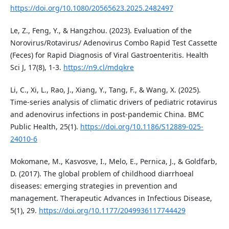
https://doi.org/10.1080/20565623.2025.2482497
Le, Z., Feng, Y., & Hangzhou. (2023). Evaluation of the
Norovirus/Rotavirus/ Adenovirus Combo Rapid Test Cassette
(Feces) for Rapid Diagnosis of Viral Gastroenteritis. Health
Sci J, 17(8), 1-3.
https://n9.cl/mdqkre
Li, C., Xi, L., Rao, J., Xiang, Y., Tang, F., & Wang, X. (2025).
Time-series analysis of climatic drivers of pediatric rotavirus
and adenovirus infections in post-pandemic China. BMC
Public Health, 25(1).
https://doi.org/10.1186/S12889-025-
24010-6
Mokomane, M., Kasvosve, I., Melo, E., Pernica, J., & Goldfarb,
D. (2017). The global problem of childhood diarrhoeal
diseases: emerging strategies in prevention and
management. Therapeutic Advances in Infectious Disease,
5(1), 29.
https://doi.org/10.1177/2049936117744429