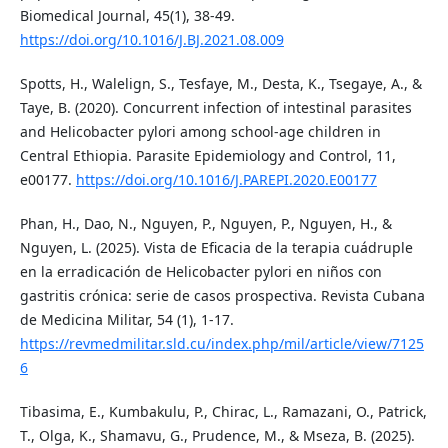
Biomedical Journal, 45(1), 38-49.
https://doi.org/10.1016/J.BJ.2021.08.009
Spotts, H., Walelign, S., Tesfaye, M., Desta, K., Tsegaye, A., &
Taye, B. (2020). Concurrent infection of intestinal parasites
and Helicobacter pylori among school-age children in
Central Ethiopia. Parasite Epidemiology and Control, 11,
e00177.
https://doi.org/10.1016/J.PAREPI.2020.E00177
Phan, H., Dao, N., Nguyen, P., Nguyen, P., Nguyen, H., &
Nguyen, L. (2025). Vista de Eficacia de la terapia cuádruple
en la erradicación de Helicobacter pylori en niños con
gastritis crónica: serie de casos prospectiva. Revista Cubana
de Medicina Militar, 54 (1), 1-17.
https://revmedmilitar.sld.cu/index.php/mil/article/view/7125
6
Tibasima, E., Kumbakulu, P., Chirac, L., Ramazani, O., Patrick,
T., Olga, K., Shamavu, G., Prudence, M., & Mseza, B. (2025).