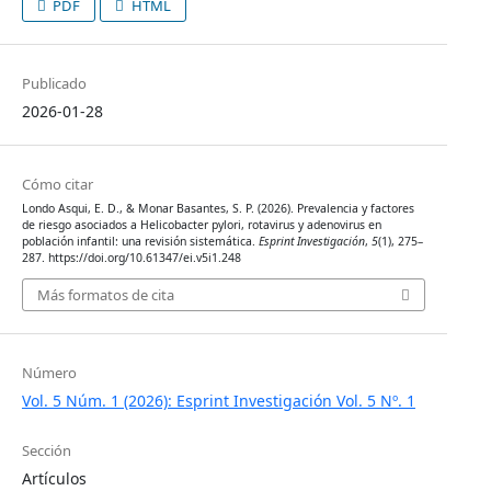
PDF
HTML
Publicado
2026-01-28
Cómo citar
Londo Asqui, E. D., & Monar Basantes, S. P. (2026). Prevalencia y factores
de riesgo asociados a Helicobacter pylori, rotavirus y adenovirus en
población infantil: una revisión sistemática.
Esprint Investigación
,
5
(1), 275–
287. https://doi.org/10.61347/ei.v5i1.248
Más formatos de cita
Número
Vol. 5 Núm. 1 (2026): Esprint Investigación Vol. 5 Nº. 1
Sección
Artículos