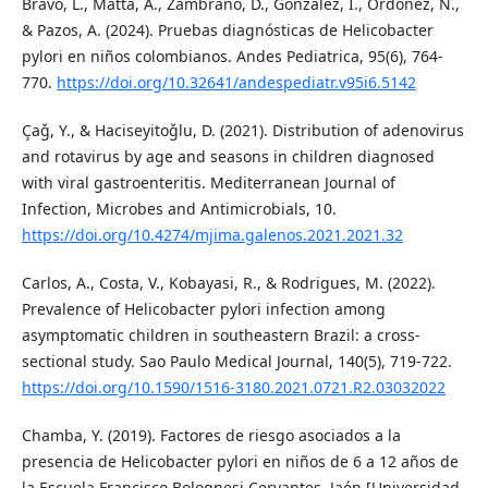
Bravo, L., Matta, A., Zambrano, D., Gonzalez, I., Ordoñez, N.,
& Pazos, A. (2024). Pruebas diagnósticas de Helicobacter
pylori en niños colombianos. Andes Pediatrica, 95(6), 764-
770.
https://doi.org/10.32641/andespediatr.v95i6.5142
Çaǧ, Y., & Haciseyitoǧlu, D. (2021). Distribution of adenovirus
and rotavirus by age and seasons in children diagnosed
with viral gastroenteritis. Mediterranean Journal of
Infection, Microbes and Antimicrobials, 10.
https://doi.org/10.4274/mjima.galenos.2021.2021.32
Carlos, A., Costa, V., Kobayasi, R., & Rodrigues, M. (2022).
Prevalence of Helicobacter pylori infection among
asymptomatic children in southeastern Brazil: a cross-
sectional study. Sao Paulo Medical Journal, 140(5), 719-722.
https://doi.org/10.1590/1516-3180.2021.0721.R2.03032022
Chamba, Y. (2019). Factores de riesgo asociados a la
presencia de Helicobacter pylori en niños de 6 a 12 años de
la Escuela Francisco Bolognesi Cervantes, Jaén [Universidad