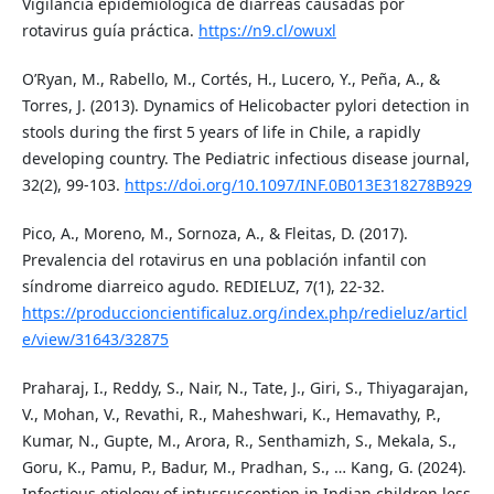
Vigilancia epidemiológica de diarreas causadas por
rotavirus guía práctica.
https://n9.cl/owuxl
O’Ryan, M., Rabello, M., Cortés, H., Lucero, Y., Peña, A., &
Torres, J. (2013). Dynamics of Helicobacter pylori detection in
stools during the first 5 years of life in Chile, a rapidly
developing country. The Pediatric infectious disease journal,
32(2), 99-103.
https://doi.org/10.1097/INF.0B013E318278B929
Pico, A., Moreno, M., Sornoza, A., & Fleitas, D. (2017).
Prevalencia del rotavirus en una población infantil con
síndrome diarreico agudo. REDIELUZ, 7(1), 22-32.
https://produccioncientificaluz.org/index.php/redieluz/articl
e/view/31643/32875
Praharaj, I., Reddy, S., Nair, N., Tate, J., Giri, S., Thiyagarajan,
V., Mohan, V., Revathi, R., Maheshwari, K., Hemavathy, P.,
Kumar, N., Gupte, M., Arora, R., Senthamizh, S., Mekala, S.,
Goru, K., Pamu, P., Badur, M., Pradhan, S., … Kang, G. (2024).
Infectious etiology of intussusception in Indian children less