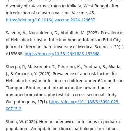
diversity of rotavirus strains in Kolkata, West Bengal after
introduction of rotavirus vaccine. Vaccine, 45.
https://doi.org/10.1016/j.vaccine.2024.126637
Saleem, A., Nooruldeen, D., Abdullah, M. (2025). Prevalence
of Helicobacter pylori Infection Among Infants in Erbil City.
Journal of Kermanshah University of Medical Sciences, 29(1),
e153668.
https://doi.org/10.5812/JKUMS-153668
Sherpa, P., Matsumoto, T., Tshering, K., Pradhan, B., Akada,
J., & Yamaoka, Y. (2025). Prevalence of and risk factors for
Helicobacter pylori infection in children under 64 months in
Thimphu, Bhutan, and introducing the new in-house
immunochromatography test kit: a cross-sectional study.
Gut pathogens, 17(1).
https://doi.org/10.1186/S13099-025-
00715-2
Shieh, W. (2022). Human adenovirus infections in pediatric
population - An update on clinico–pathologic correlation.