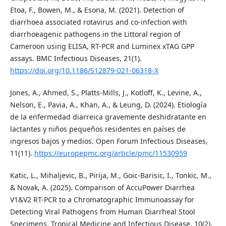
Etoa, F., Bowen, M., & Esona, M. (2021). Detection of
diarrhoea associated rotavirus and co-infection with
diarrhoeagenic pathogens in the Littoral region of
Cameroon using ELISA, RT-PCR and Luminex xTAG GPP
assays. BMC Infectious Diseases, 21(1).
https://doi.org/10.1186/S12879-021-06318-X
Jones, A., Ahmed, S., Platts-Mills, J., Kotloff, K., Levine, A.,
Nelson, E., Pavia, A., Khan, A., & Leung, D. (2024). Etiología
de la enfermedad diarreica gravemente deshidratante en
lactantes y niños pequeños residentes en países de
ingresos bajos y medios. Open Forum Infectious Diseases,
11(11).
https://europepmc.org/article/pmc/11530959
Katic, L., Mihaljevic, B., Pirija, M., Goic-Barisic, I., Tonkic, M.,
& Novak, A. (2025). Comparison of AccuPower Diarrhea
V1&V2 RT-PCR to a Chromatographic Immunoassay for
Detecting Viral Pathogens from Human Diarrheal Stool
Specimens. Tropical Medicine and Infectious Disease, 10(2),