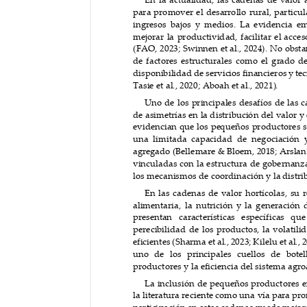
para pr
omover el des
arrollo r
ural, particu
ingresos bajos y medios. L
a evidencia em
mejorar la productividad, facilitar el
 a
cces
(FAO, 2023; Swinnen et
 a
l.,
 2024). No obs
t
a
de fa
ctor
es estru
ct
urales como el gr
a
do de
disponibilidad d
e servic
ios financieros y t
ec
Tasi
e et al
.,
 2020; A
bo
ah
 et
 al.
, 2021)
.
Uno de los principales desafíos de las c
de a
sim
etrías en la d
istr
ibución
 del val
or y 
evidencian que los pe
queños productores 
una limitada capacidad de negociación
 
ag
rega
do (Bell
ema
re & Bloem
, 2018;
 Arslan
vinculadas con la
estructura de gobernanz
los mecanismos de coordinación y la 
distri
En las cadenas de valor
 hortícolas, su r
alimentar
ia, la nutrición 
y la generación 
present
an
 car
act
eríst
icas esp
ecífi
cas q
ue
perecib
ilidad
 de los productos, la volatili
eficient
es (S
har
m
a et al.,
 2023; K
ilelu
 et al., 
uno de los principales cuellos de botel
productores y la eficienc
ia del sistema agro
La inclusión de pequeños pro
d
uctores e
la literatura reciente
 como una
 vía para p
ro