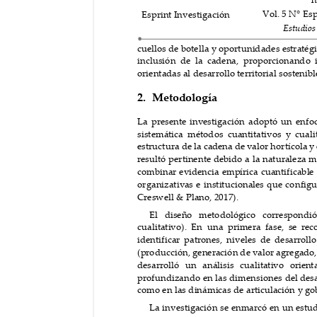
Vol. 5 N° 
E
s
Esprint Investigación
Estu
di
os
cuellos
 de botella y oportunidades e
stratég
inclusión de la cadena, proporcionand
o 
orientada
s 
al desarrollo territorial sostenibl
2.
Metod
ología
La presente inve
stig
ación adoptó un enfo
sistemática métodos cuantitativos y cuali
estructura de la ca
d
ena de v
a
lor hortícola 
y 
resultó pertinente deb
id
o a la naturaleza 
m
combinar evidencia empírica cuantificabl
organ
i
zativ
as e
 i
nstitucionales
 que con
fig
Creswell & Plano, 2017).
El diseño metodológico correspondi
cualitativo). En una primera fase, se rec
identificar patrones, niveles de desarroll
(producción, generación de valor agregad
o,
desarrolló un análisis cualitativo orien
t
profundizand
o en
 las dimensiones del
 desa
como en las dinámicas de articulación y 
go
La investigación se enmarcó en un e
stud