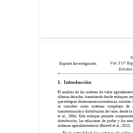
h
Vol. 5 N° 
E
s
Esprint Investigación
Estu
di
os
1.
Intr
oducción
El a
nális
is 
de las
 caden
as de
 valo
r agro
alime
nt
últ
imas
 décadas
, tran
sitan
do 
desde
 enfo
ques 
ce
que integr
an dime
nsiones económica
s, so
ciale
s, 
se conci
be
n como sistemas
 comple
jos de a
tra
nsf
orm
ació
n y dist
ribu
ción de
 valo
r, des
de la
et al
.,
 200
6). Este en
foque
 per
mite
 compre
nde
dist
ribuc
ión, 
las re
lacion
es de
 poder
 y los
 me
sistemas
agroali
mentarios 
(Barrett et al., 2022)
.
En la actualidad, las c
adenas de valor a