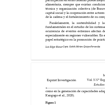
par
tici
paci
ón en est
as ca
den
as pu
ede m
ejor
alimentar
ia, s
iempre que
 existan condicio
técnica y organización cole
ctiva (de Brau
capital social y la cooperación entre actor
es
de la
 caden
a y el for
ta
lecim
ient
o de su co
m
Paralelamente, la sostenibilidad y la
fundamentales en el estudio de los sistema
ocurr
encia
 de ev
entos ext
rem
os afect
an
 d
especia
lmen
te en r
egio
nes vuln
era
ble
s. E
n 
papel estratégico en la promoción de prácti
-
Capia
, 
Ga
bith Mir
iam Quisp
e
-
Fernand
ez
Luis Edga
r Bla
nco
h
Vol. 5 N° 
E
s
Esprint Investigación
Estu
di
os
como en la generación de cap
a
cidades adap
Kango
go e
t al.
, 202
0).
Fi
gu
ra 1