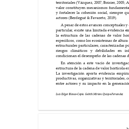
terr
ito
ria
les (V
áz
quez,
 200
7; B
oisier
, 2
005;
 A
valor constituyen mecanismos fundamen
t
y fortalecer la cohesión soc
ial, siempre qu
acto
res (B
erd
egué &
 Fava
ret
o, 201
9).
A pesa
r d
e estos a
vances con
ceptua
les y
particular, existe u
na limitada evidencia e
m
la estructura de las cadenas de v
alor hor
espec
í
ficos, como los ecosistemas de altur
a
estruct
ura
les pa
rt
icula
res,
 car
act
eriz
ada
s po
rie
sgos climáticos y debilidades en inf
condicionan el desempeño de las c
adenas d
En atención a este vacío de investigac
estructura de la cadena d
e valor hortícola 
e
La investigación apor
ta evidencia empíri
productivas, organizativas y terr
itoriales,
 c
entre actores y su impacto en l
a
 generació
-
Capia
, 
Ga
bith Mir
iam Quisp
e
-
Fernand
ez
Luis Edga
r Bla
nco
h